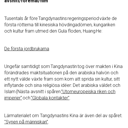
avsnitt/föremål/film
Tusentals år före
Tangdynastins
regeringsperiod växte de
första rötterna till kinesiska hövdingadömen, kungariken
och kultur fram utmed den Gula floden, Huang
He
:
De första jordbrukarna
Ungefär samtidigt som
Tangdynastin
tog över makten i Kina
förändrades maktsituationen på den arabiska halvön och
ett nytt välde växte fram som kom att sprida sin kultur, sitt
inflytande och sina religiösa idéer:
Det arabiska väldet och
Islam
(Nästa avsnitt i spåren
”Utomeuropeiska riken och
imperier”
och
”Globala kontakter”
.
Lärmaterialet om Tangdynastins Kina är även del av spåret.
"Synen på människan”
.