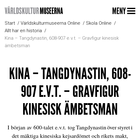
MENY
Start
Världskulturmuseerna Online
Skola Online
Allt har en historia
Kina – Tangdynastin, 608-907 e.v.t. – Gravfigur kinesisk
ämbetsman
KINA – TANGDYNASTIN, 608-
907 E.V.T. – GRAVFIGUR
KINESISK ÄMBETSMAN
I början av 600-talet e.v.t. tog Tangdynastin över styret i
det mäktiga kinesiska kejsardömet och rikets makt,