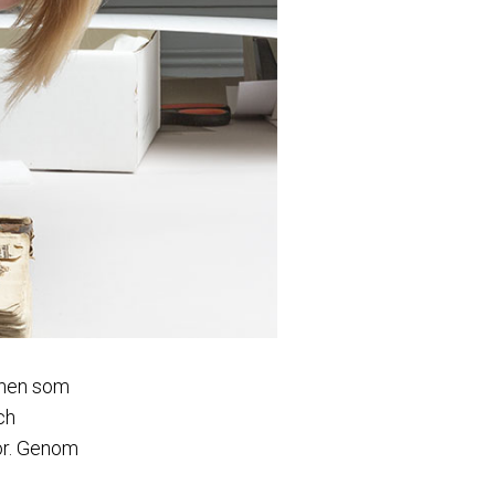
mnen som
ch
gor. Genom