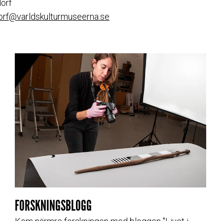
orf
dorf@varldskulturmuseerna.se
FORSKNINGSBLOGG