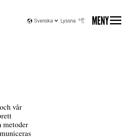
MENY
Svenska
Lyssna
och vår
rett
ch metoder
mmuniceras