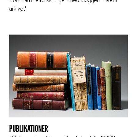
Kom närmre forskningen med bloggen "Livet i
arkivet"
PUBLIKATIONER