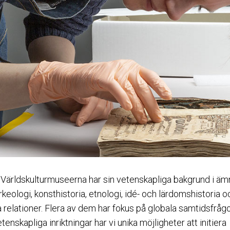
 Världskulturmuseerna har sin vetenskapliga bakgrund i ä
rkeologi, konsthistoria, etnologi, idé- och lärdomshistoria o
la relationer. Flera av dem har fokus på globala samtidsfrå
enskapliga inriktningar har vi unika möjligheter att initiera