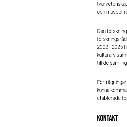
tvärvetenskap
och museer ru
Den forsknin
forskningsråd
2022–2025 har
kulturarv sam
till de samlin
Förfrågningar
kunna komma i
etablerade fo
KONTAKT