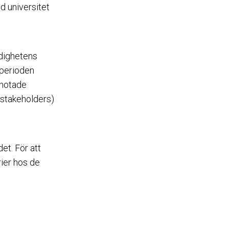
d universitet
dighetens
 perioden
 hotade
(stakeholders)
et. För att
rier hos de