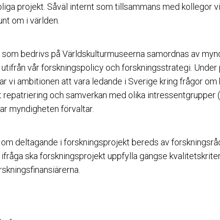
liga projekt. Såväl internt som tillsammans med kollegor vi
nt om i världen.
g som bedrivs på Världskulturmuseerna samordnas av myn
 utifrån vår forskningspolicy och forskningsstrategi. Under
 vi ambitionen att vara ledande i Sverige kring frågor om
t repatriering och samverkan med olika intressentgrupper 
gar myndigheten förvaltar.
 om deltagande i forskningsprojekt bereds av forskningsråd
fråga ska forskningsprojekt uppfylla gängse kvalitetskrite
rskningsfinansiärerna.