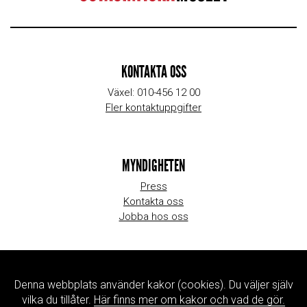
KONTAKTA OSS
Växel: 010-456 12 00
Fler kontaktuppgifter
MYNDIGHETEN
Press
Kontakta oss
Jobba hos oss
WEBBPLATSINFORMATION
Denna webbplats använder kakor (cookies). Du väljer själv
Om webbplatsen
vilka du tillåter.
Här finns mer om kakor och vad de gör.