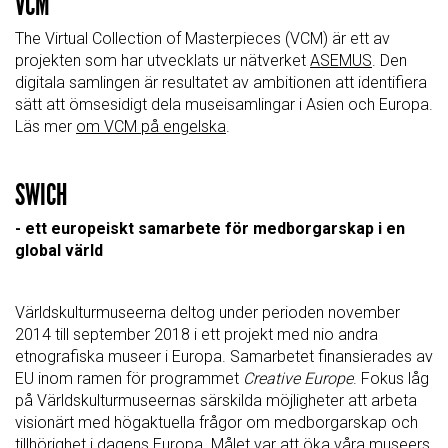
VCM
The Virtual Collection of Masterpieces (VCM) är ett av
projekten som har utvecklats ur nätverket
ASEMUS
. Den
digitala samlingen är resultatet av ambitionen att identifiera
sätt att ömsesidigt dela museisamlingar i Asien och Europa.
Läs mer
om VCM på engelska
.
SWICH
- ett europeiskt samarbete för medborgarskap i en
global värld
Världskulturmuseerna deltog under perioden november
2014 till september 2018 i ett projekt med nio andra
etnografiska museer i Europa. Samarbetet finansierades av
EU inom ramen för programmet
Creative Europe
. Fokus låg
på Världskulturmuseernas särskilda möjligheter att arbeta
visionärt med högaktuella frågor om medborgarskap och
tillhörighet i dagens Europa. Målet var att öka våra museers