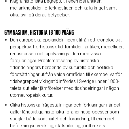
Några historiska begrepp, till exempel antiken,
mellankrigstiden, efterkrigstiden och kalla kriget samt
olika syn på deras betydelser.
GYMNASIUM, HISTORIA 1B 100 POÄNG
Den europeiska epokindelningen utifrån ett kronologiskt
perspektiv. Förhistorisk tid, forntiden, antiken, medeltiden,
renässansen och upplysningstiden med vissa
fördjupningar. Problematisering av historiska
tidsindelningars beroende av kulturella och politiska
förutsättningar utifrån valda områden till exempel varför
tidsbegreppet vikingatid infördes i Sverige under 1800-
talets slut eller jämförelser med tidsindelningar i någon
utomeuropeisk kultur.
Olika historiska frågeställningar och förklaringar när det
gäller långsiktiga historiska förändringsprocesser som
speglar både kontinuitet och förändring, till exempel
befolkningsutveckling, statsbildning, jordbrukets