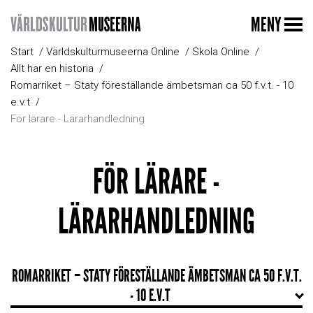
MENY
Start
Världskulturmuseerna Online
Skola Online
Allt har en historia
Romarriket – Staty föreställande ämbetsman ca 50 f.v.t. - 10
e.v.t
För lärare - Lärarhandledning
FÖR LÄRARE -
LÄRARHANDLEDNING
ROMARRIKET – STATY FÖRESTÄLLANDE ÄMBETSMAN CA 50 F.V.T.
- 10 E.V.T