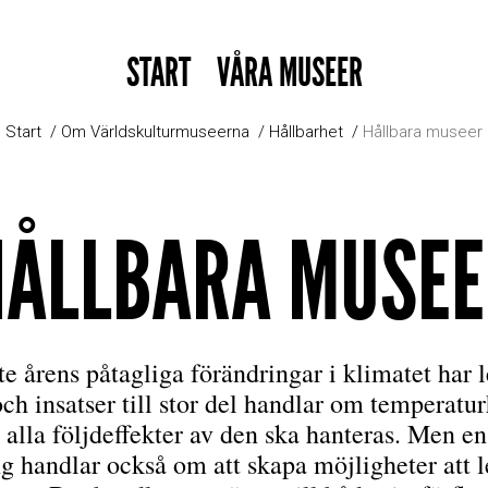
START
VÅRA MUSEER
Start
Om Världskulturmuseerna
Hållbarhet
Hållbara museer
HÅLLBARA MUSEE
e årens påtagliga förändringar i klimatet har let
och insatser till stor del handlar om temperatu
 alla följdeffekter av den ska hanteras. Men en
g handlar också om att skapa möjligheter att l