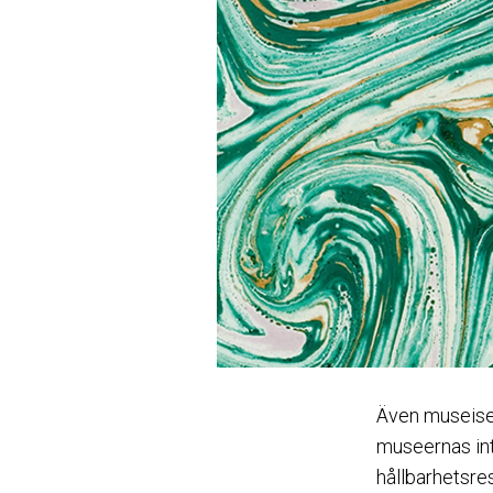
Även museisek
museernas int
hållbarhetsre