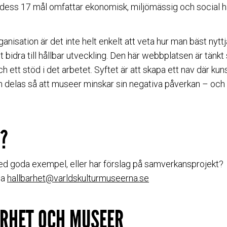
ess 17 mål omfattar ekonomisk, miljömässig och social hå
isation är det inte helt enkelt att veta hur man bäst nyttj
t bidra till hållbar utveckling. Den här webbplatsen är tänk
 ett stöd i det arbetet. Syftet är att skapa ett nav där ku
n delas så att museer minskar sin negativa påverkan – och
?
 med goda exempel, eller har förslag på samverkansprojekt?
na
hallbarhet@varldskulturmuseerna.se
RHET OCH MUSEER