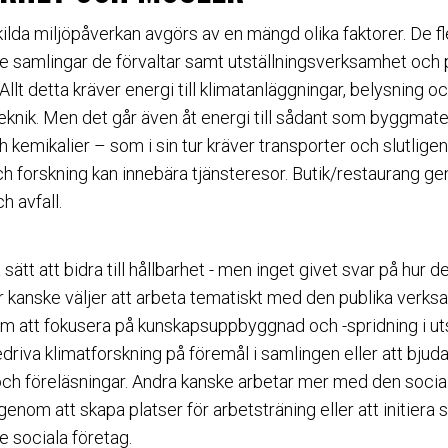
lda miljöpåverkan avgörs av en mängd olika faktorer. De fl
e samlingar de förvaltar samt utställningsverksamhet och p
Allt detta kräver energi till klimatanläggningar, belysning o
eknik. Men det går även åt energi till sådant som byggmater
 kemikalier – som i sin tur kräver transporter och slutligen bli
 forskning kan innebära tjänsteresor. Butik/restaurang gen
h avfall.
 sätt att bidra till hållbarhet - men inget givet svar på hur det
kanske väljer att arbeta tematiskt med den publika verks
m att fokusera på kunskapsuppbyggnad och -spridning i utst
edriva klimatforskning på föremål i samlingen eller att bjuda i
ch föreläsningar. Andra kanske arbetar mer med den socia
enom att skapa platser för arbetsträning eller att initiera
e sociala företag.