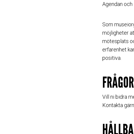
Agendan och d
Som museiorgan
möjligheter at
mötesplats och
erfarenhet ka
positiva.
FRÅGOR
Vill ni bidra
Kontakta gär
HÅLLBA