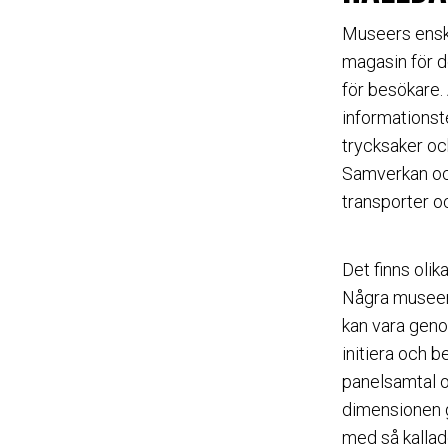
Museers enski
magasin för d
för besökare. 
informationst
trycksaker och
Samverkan och
transporter oc
Det finns olika
Några museer 
kan vara geno
initiera och b
panelsamtal o
dimensionen g
med så kallad