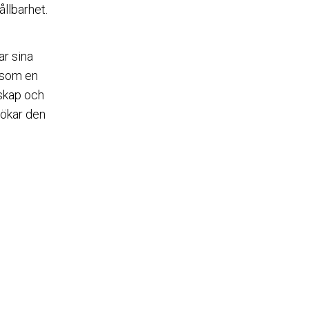
llbarhet.
ar sina
t som en
nskap och
 ökar den