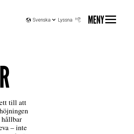
MENY
Svenska
Lyssna
R
t till att
rhöjningen
 hållbar
eva – inte