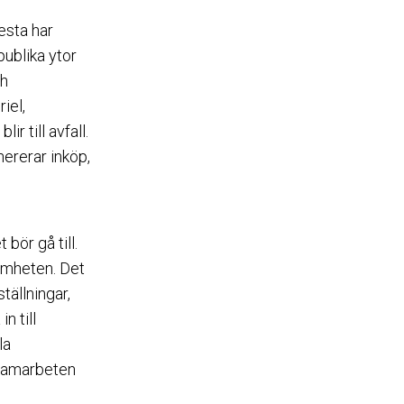
esta har
ublika ytor
ch
iel,
r till avfall.
ererar inköp,
 bör gå till.
amheten. Det
ällningar,
n till
la
 samarbeten