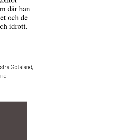
rn där han
et och de
h idrott.
stra Götaland,
rie