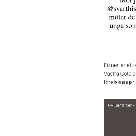
@svarthis
möter de
unga som
Filmen är ett
Västra Götala
föreläsningar