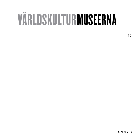
St
Möt j