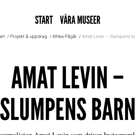
START
VÅRA MUSEER
art
Projekt & uppdrag
Afrika Pågår
Amat Levin – Slumpens b
AMAT LEVIN –
SLUMPENS BAR
ournalisten Amat Levin som driver Instagram