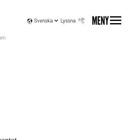
MENY
Svenska
Lyssna
arn
N
kontot