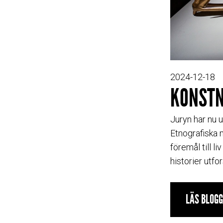
2024-12-18
KONSTN
Juryn har nu 
Etnografiska 
föremål till l
historier utf
LÄS BLOG