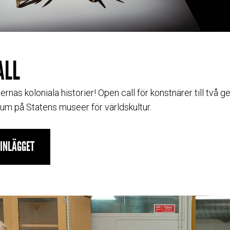
ALL
as koloniala historier! Open call för konstnärer till två ge
um på Statens museer för världskultur.
GINLÄGGET