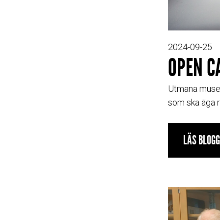
2024-09-25
OPEN C
Utmana museern
som ska äga r
LÄS BLOG