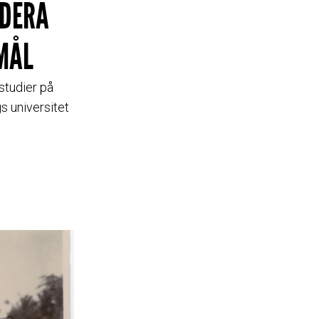
UDERA
MÅL
 studier på
s universitet