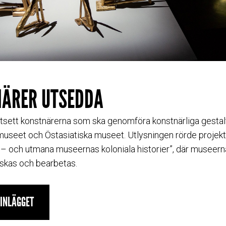
ÄRER UTSEDDA
utsett konstnärerna som ska genomföra konstnärliga gestal
museet och Östasiatiska museet. Utlysningen rörde projekt
iv – och utmana museernas koloniala historier”, där museern
orskas och bearbetas.
GINLÄGGET