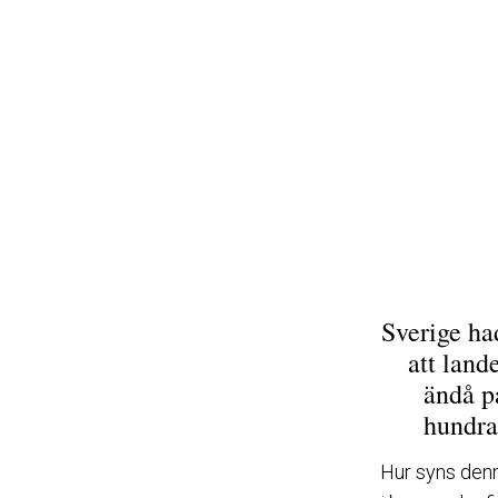
Sverige ha
att land
ändå på
hundrat
Hur syns denna