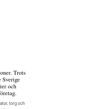
oner. Trots
e Sverige
nier och
företag.
ator, torg och