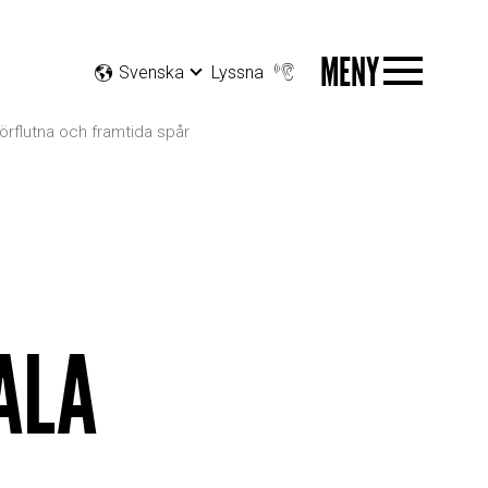
MENY
Svenska
Lyssna
örflutna och framtida spår
ALA