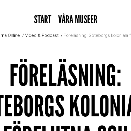
START
VÅRA MUSEER
rna Online
Video & Podcast
Föreläsning: Göteborgs koloniala f
FÖRELÄSNING:
TEBORGS KOLONI