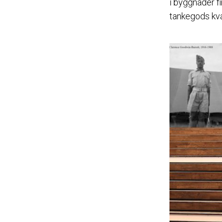
i byggnader f
tankegods kva