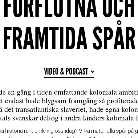
FÖRFLUTNA OCH
FRAMTIDA SPÅR
VIDEO & PODCAST
de en gång i tiden omfattande koloniala ambiti
et endast hade blygsam framgång så profiterad
 det transatlantiska slaveriet, hade egna kolo
als svenskar deltog i andra länders koloniala 
 historia runt omkring oss idag? Vilka materiella spår på g