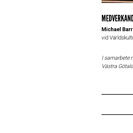
MEDVERKAN
Michael Barr
vid Världskul
I samarbete 
Västra Götal