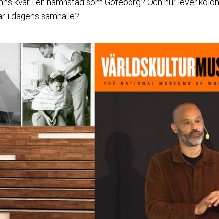
inns kvar i en hamnstad som Göteborg? Och hur lever kolo
r i dagens samhälle?