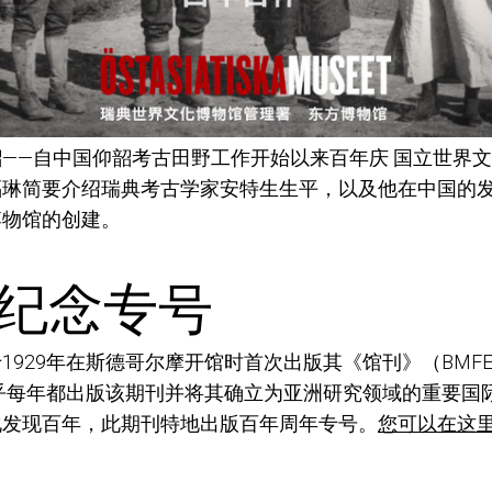
——自中国仰韶考古田野工作开始以来百年庆 国立世界
福琳简要介绍瑞典考古学家安特生生平，以及他在中国的
博物馆的创建。
纪念专号
1929年在斯德哥尔摩开
馆
时首次出版
其
《
馆刊
》（BMF
乎每年都出版该
期刊
并将其
确
立为亚洲研究
领域
的重要国
化发现百年，
此期刊特地出版百年
周年
专号
。
您可以在这