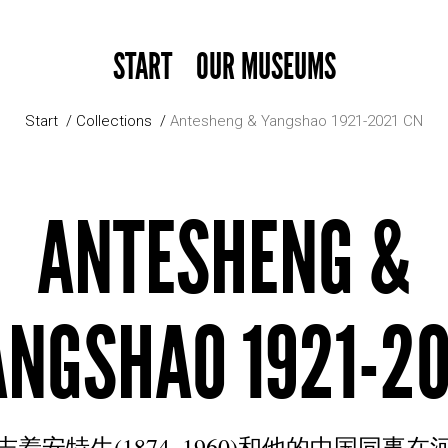
START
OUR MUSEUMS
Start
Collections
Antesheng & Yangshao 1921-2021 CN
ANTESHENG &
ANGSHAO 1921-20
标志着安特生(1874–1960)和他的中国同事