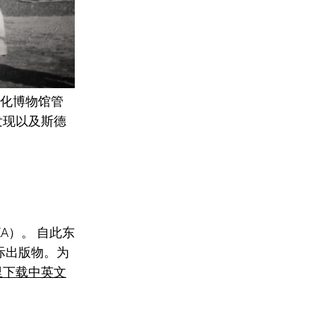
文化博物馆管
发现以及斯德
EA）。
自此
东
际出版物。为
里下载中英文