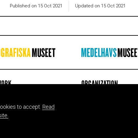
Published on 15 Oct 2021
Updated on 15 Oct 2021
WORK
ORGANIZATION
ion & mission
About us
ts
Jobs
ookies to accept.
Read
 the website
Press
ite.