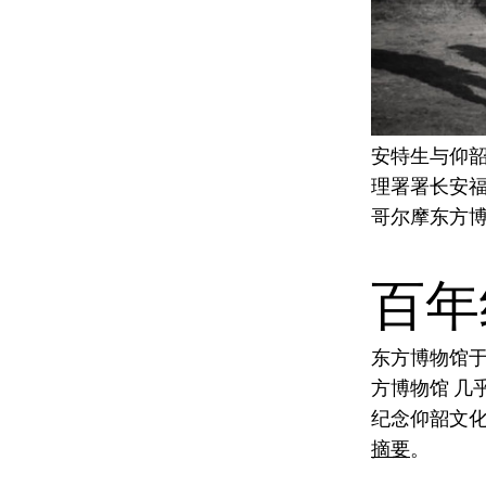
安特生与仰韶
理署署长安
哥尔摩东方
百年
东方博物馆于
方博物馆 几
纪念仰韶文
摘要
。