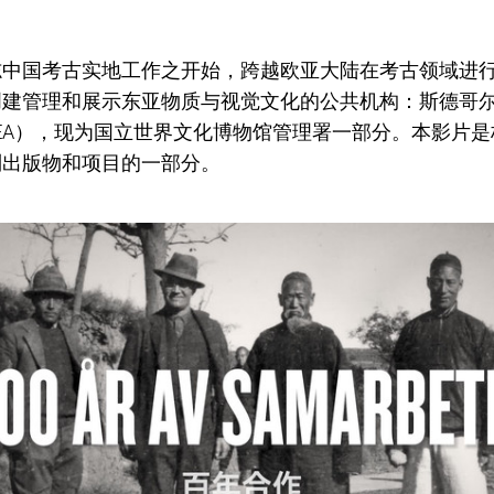
志中国考古实地工作
之
开始，
跨越
欧亚大陆在考古领域进
创
建管理和展示东亚物质
与
视觉文化的公共机构：斯德哥
EA），现
为
国
立
世界文化博物馆
管理署
一部分。
本
影
片
是
列出版物和项目的一部分。