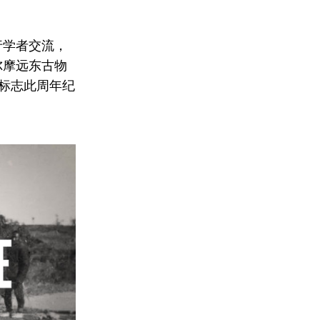
行学
者
交流，
尔摩远东古物
标志此周年纪